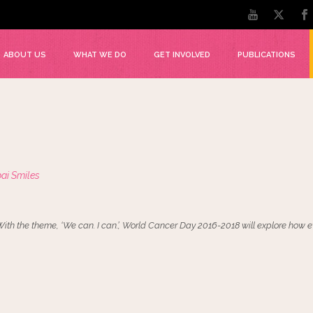
ABOUT US
WHAT WE DO
GET INVOLVED
PUBLICATIONS
i Smiles
ith the theme, ‘We can. I can.’, World Cancer Day 2016-2018 will explore how ev