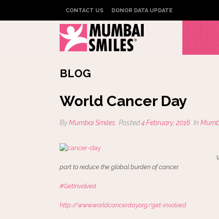
CONTACT US
DONOR DATA UPDATE
BLOG
World Cancer Day
By
Mumbai Smiles
Posted
4 February, 2016
In
Mumba
W
part to reduce the global burden of cancer.
‪#‎
GetInvolved
http://www.worldcancerday.org/get-involved