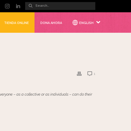
TIENDA ONLINE
DONA AHORA
ENGLISH
1
eryone – as a collective or as individuals – can do their